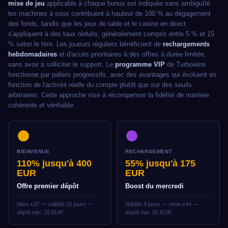
mise de jeu
applicable à chaque bonus est indiquée sans ambiguïté :
les machines à sous contribuent à hauteur de 100 % au dégagement
des fonds, tandis que les jeux de table et le casino en direct
s'appliquent à des taux réduits, généralement compris entre 5 % et 15
% selon le titre. Les joueurs réguliers bénéficient de
rechargements
hebdomadaires
et d'accès prioritaires à des offres à durée limitée,
sans avoir à solliciter le support. Le
programme VIP
de Turbowins
fonctionne par paliers progressifs, avec des avantages qui évoluent en
fonction de l'activité réelle du compte plutôt que sur des seuils
arbitraires. Cette approche vise à récompenser la fidélité de manière
cohérente et vérifiable.
BIENVENUE
RECHARGEMENT
110% jusqu'à 400
55% jusqu'à 175
EUR
EUR
Offre premier dépôt
Boost du mercredi
Mise x37 — validité 21 jours —
Validité 9 jours — mise x44 —
dépôt min. 15 EUR
dépôt min. 20 EUR