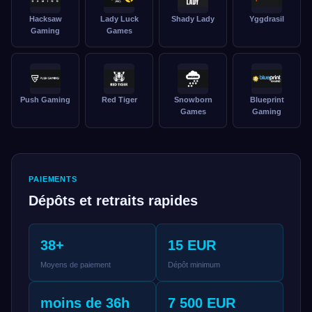
Hacksaw
Lady Luck
Shady Lady
Yggdrasil
Gaming
Games
Push Gaming
Red Tiger
Snowborn
Blueprint
Games
Gaming
PAIEMENTS
Dépôts et retraits rapides
38+
15 EUR
Moyens de paiement
Dépôt minimum
moins de 36h
7 500 EUR