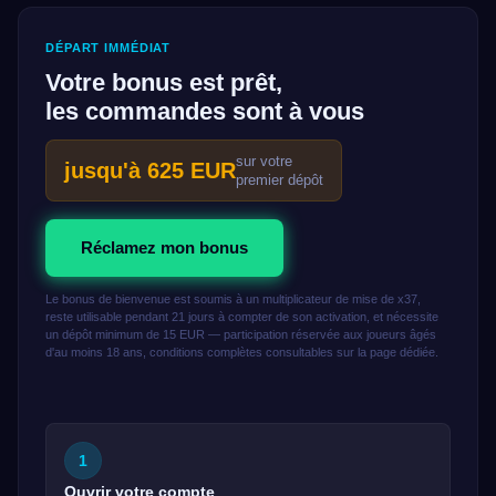
DÉPART IMMÉDIAT
Votre bonus est prêt,
les commandes sont à vous
sur votre
jusqu'à 625 EUR
premier dépôt
Réclamez mon bonus
Le bonus de bienvenue est soumis à un multiplicateur de mise de x37,
reste utilisable pendant 21 jours à compter de son activation, et nécessite
un dépôt minimum de 15 EUR — participation réservée aux joueurs âgés
d'au moins 18 ans, conditions complètes consultables sur la page dédiée.
1
Ouvrir votre compte