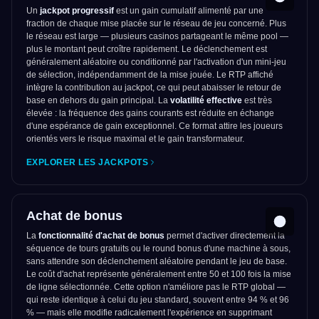
Un
jackpot progressif
est un gain cumulatif alimenté par une
fraction de chaque mise placée sur le réseau de jeu concerné. Plus
le réseau est large — plusieurs casinos partageant le même pool —
plus le montant peut croître rapidement. Le déclenchement est
généralement aléatoire ou conditionné par l'activation d'un mini-jeu
de sélection, indépendamment de la mise jouée. Le RTP affiché
intègre la contribution au jackpot, ce qui peut abaisser le retour de
base en dehors du gain principal. La
volatilité effective
est très
élevée : la fréquence des gains courants est réduite en échange
d'une espérance de gain exceptionnel. Ce format attire les joueurs
orientés vers le risque maximal et le gain transformateur.
EXPLORER LES JACKPOTS
Achat de bonus
La
fonctionnalité d'achat de bonus
permet d'activer directement la
séquence de tours gratuits ou le round bonus d'une machine à sous,
sans attendre son déclenchement aléatoire pendant le jeu de base.
Le coût d'achat représente généralement entre 50 et 100 fois la mise
de ligne sélectionnée. Cette option n'améliore pas le RTP global —
qui reste identique à celui du jeu standard, souvent entre 94 % et 96
% — mais elle modifie radicalement l'expérience en supprimant