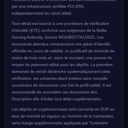
par une infrastructure certifiée PCI-DSS,
indépendamment du canal utilisé.
Tout retrait est soumis à une procédure de vérification
d'identité (KYC) conforme aux exigences de la Malta
Gaming Authority, licence MGA/B2C/741/2021. Les
documents attendus comprennent une pièce d'identité
officielle en cours de validité, un justificatif de domicile de
moins de trois mois et, selon le montant, une preuve du
moyen de paiement utilisé pour les dépôts. La première
demande de retrait déclenche systématiquement cette
vérification, les suivantes étant traitées sans nouvelle
soumission de documents une fois le profil validé. Il est
recommandé de soumettre ces documents dès
l'inscription afin d'éviter tout délai supplémentaire.
Les dépôts en cryptomonnaies sont convertis en EUR au
taux de marché en vigueur au moment de la transaction,
sans marge supplémentaire appliquée par Turbowins