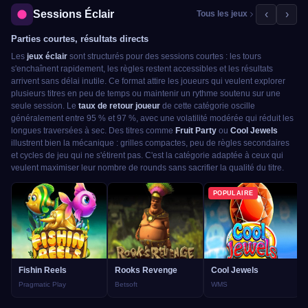
Sessions Éclair
‹
›
Tous les jeux
Parties courtes, résultats directs
Les
jeux éclair
sont structurés pour des sessions courtes : les tours
s'enchaînent rapidement, les règles restent accessibles et les résultats
arrivent sans délai inutile. Ce format attire les joueurs qui veulent explorer
plusieurs titres en peu de temps ou maintenir un rythme soutenu sur une
seule session. Le
taux de retour joueur
de cette catégorie oscille
généralement entre 95 % et 97 %, avec une volatilité modérée qui réduit les
longues traversées à sec. Des titres comme
Fruit Party
ou
Cool Jewels
illustrent bien la mécanique : grilles compactes, peu de règles secondaires
et cycles de jeu qui ne s'étirent pas. C'est la catégorie adaptée à ceux qui
veulent maximiser leur nombre de rounds sans sacrifier la qualité du titre.
POPULAIRE
Fishin Reels
Rooks Revenge
Cool Jewels
Pragmatic Play
Betsoft
WMS