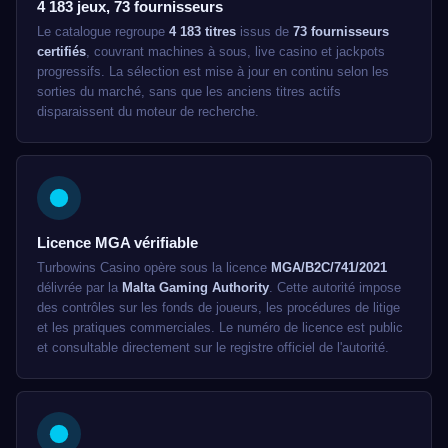
4 183 jeux, 73 fournisseurs
Le catalogue regroupe
4 183 titres
issus de
73 fournisseurs
certifiés
, couvrant machines à sous, live casino et jackpots
progressifs. La sélection est mise à jour en continu selon les
sorties du marché, sans que les anciens titres actifs
disparaissent du moteur de recherche.
Licence MGA vérifiable
Turbowins Casino opère sous la licence
MGA/B2C/741/2021
délivrée par la
Malta Gaming Authority
. Cette autorité impose
des contrôles sur les fonds de joueurs, les procédures de litige
et les pratiques commerciales. Le numéro de licence est public
et consultable directement sur le registre officiel de l'autorité.